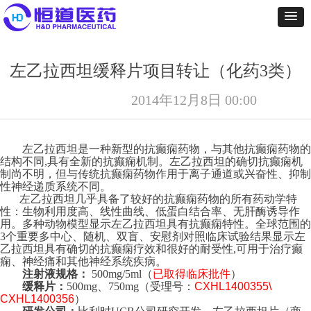
左乙拉西坦缓释片项目转让（化药3类）
2014年12月8日
00:00
左乙拉西坦是一种新型的抗癫痫药物，与其他抗癫痫药物的
结构不同,具有全新的抗癫痫机制。左乙拉西坦的确切抗癫痫机
制尚不明，但与传统抗癫痫药物作用于离子通道或兴奋性、抑制
性神经递质系统不同。
左乙拉西坦几乎具备了较好的抗癫痫药物的所有药动学特
性：生物利用度高、线性曲线、低蛋白结合率、无肝酶诱导作
用。多种动物模型显示左乙拉西坦具有抗癫痫特性。全球范围的
3个重要多中心、随机、双盲、安慰剂对照临床试验结果显示左
乙拉西坦具有确切的抗癫痫疗效和很好的耐受性,可用于治疗癫
痫、神经痛和其他神经系统疾病。
注射液规格：
500mg/5ml（
已取得临床批件
）
缓释片：
500mg、750mg（受理号：
CXHL1400355\
CXHL1400356
）