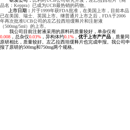
研发公司：
比利时UCB公司研究开发，左乙拉西坦片（商
品名：
Keppra）已成为UCB最热销的药物。
上市日期：
片于1999年获FDA批准，在美国上市，目前本品
已在美国、瑞士、英国上市。继普通片上市之后，FDA于2006
年再次批准UCB公司的左乙拉西坦缓释片和注射液
（500mg/5ml）的上市。
我公司目前注射液采用的原料药质量较好，单杂仅有
0.008
，总杂仅
0.03%
，异构体约
0.1%
，
优于上市产产品
，质量同
原研相比，质量较好。
左乙拉西坦缓释片也完成申报。
我公司申
报了原研的500mg和750mg两个规格。